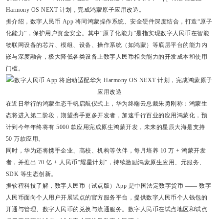
Harmony OS NEXT 计划，完成
鸿蒙
原子应用改造。
据介绍，数字人民币 App 将同鸿蒙操作系统、安全硬件深度结合，打造“原子
化能力”，保护用户资金安全。其中“原子化能力”是指
实现数字人民币在智能
物联网设备的芯片、模组、设备、操作系统（如鸿蒙）等底层平台的能力内
嵌与深度融合
，极大降低各类设备上数字人民币相关能力的开发成本和使用
门槛。
在近日举行的
鸿蒙生态千帆启航仪式上，华为终端云总裁朱勇刚称：鸿蒙生
态将进入第二阶段，期望携手更多开发者，加速千行百业的应用鸿蒙化，
预
计到今年年终将有 5000 款应用完成原生鸿蒙开发，未来的星辰大海是支持
50 万款应用。
同时，华为还将携手企业、高校、机构等伙伴，每月培养 10 万 + 鸿蒙开发
者，并推出 70 亿 + 人民币“耀星计划”，持续激励鸿蒙原生应用、元服务、
SDK 等生态创新。
据软程科技了解，数字人民币（试点版）App 是中国法定数字货币 —— 数字
人民币面向个人用户开展试点的官方服务平台，提供数字人民币个人钱包的
开通与管理、数字人民币的兑换与流通服务。数字人民币在试点地区和试点