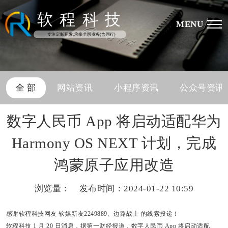
软
程
科
技
MENU
专注定制开发,承接全国业务(含同行)
全 部
网站资讯
小程序资讯
公众号资讯
数字人民币 App 将启动适配华为
Harmony OS NEXT 计划，完成
鸿蒙原子应用改造
浏览量：
发布时间：2024-01-22 10:59
感谢软程科技网友
软媒新友2249889
、
边路战士
的线索投递！
软程科技
1 月 20 日消息，据
第一财经报道，数字人民币 App 将启动适配